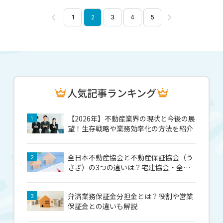
1
2
3
4
5
人気記事ランキング
【2026年】不動産業界の現状と今後の展
1
望！生存戦略や業務効率化の方法を紹介
全日本不動産協会と不動産保証協会（う
2
さぎ）の3つの違いは？宅建協会・全宅
（はと）との違いも解説
弁済業務保証金分担金とは？役割や営業
3
保証金との違いも解説