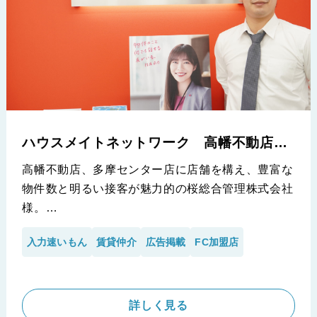
ハウスメイトネットワーク 高幡不動店
桜総合管理株式会社
高幡不動店、多摩センター店に店舗を構え、豊富な
物件数と明るい接客が魅力的の桜総合管理株式会社
様。
今回、高幡不動店にお伺いさせていただきインタビ
入力速いもん
賃貸仲介
広告掲載
FC加盟店
ューを行いました！iimonの入力速いもんがリリー
スされてから、早期に導入いただいたIT化への先見
性が高い当社。入力業務の手間と労力に課題を抱え
ており、時には他の業務の妨げになってしまう場面
詳しく見る