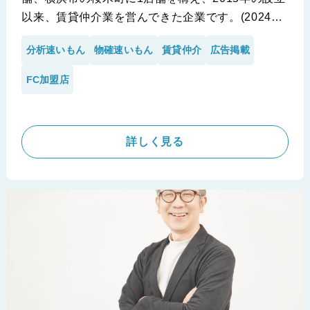
以来、賃貸仲介業を営んできた企業です。(2024年
時点)今回インタビューを実施した桜木町店には
分析速いもん
物確速いもん
賃貸仲介
広告掲載
2023年7月にiimonの「分析速いもん」と「物確速
いもん」を導入して頂きました。ちょうど閑散期の
FC加盟店
真っただ中でしたが、利用後間もなく昨対で反響数
が約1.5倍になったという嬉しいお話しを受けて、
城間様にインタビューを実施させて頂きました。従
詳しく見る
来のやり方で思うように反響が獲れていない、他社
との差別化に悩んでいる会社様は必見の内容となっ
ております。ぜひご覧ください。
※いい部屋ネット 桜木町店 株式会社リブリッチ様の個別事例
です。