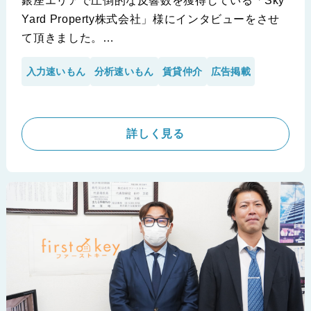
銀座エリアで圧倒的な反響数を獲得している「Sky
Yard Property株式会社」様にインタビューをさせ
て頂きました。
当エリアの競合他社よりも2.5倍の反響数を獲得で
入力速いもん
分析速いもん
賃貸仲介
広告掲載
きている理由や、サービス導入当初の状況や山本取
締役のお考えについて詳しくお聞きしました！
※Sky Yard Property株式会社 銀座本店様の導入事例です。
詳しく見る