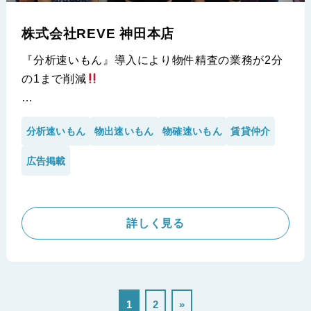
株式会社REVE 神田本店
『分析速いもん』導入により物件精査の業務が2分
の1まで削減
コロナ禍で流通する物件数が減り、賃貸仲介業界は
分析速いもん
物出速いもん
物確速いもん
賃貸仲介
以前よりも競争が激しくなっている。
他社と差別化するために、ポータルサイトへの物件
広告掲載
の掲載時に工夫と努力をしている会社がある。
東京の神田エリアを拠点に計3店舗を構える、株式
会社REVEである。
詳しく見る
※株式会社REVE 神田本店様の導入事例です。
1
2
»