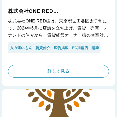
株式会社ONE RED
(いい部屋ネット 三軒茶屋店)
株式会社ONE RED様は、東京都世田谷区太子堂に
て、2024年6月に店舗を立ち上げ、賃貸・売買・テ
ナントの仲介から、賃貸経営オーナー様の空室対策
まで、幅広く営んでいる企業様です。
入力速いもん
賃貸仲介
広告掲載
FC加盟店
開業
株式会社ONE RED様には、2024年12月にiimonの
「賃貸入力速いもん」を導入して頂きました。
開業後、繁忙期までの準備に時間がかかっていまし
たが、ベテランの従業員様が利用しても、物件登録
詳しく見る
時の入力業務の時間が約1/3なったという嬉しいお
話しを受けて、代表の小泉様、高橋様にインタビュ
ーを実施させて頂きました。開業間も無く時間がな
い、開業をご検討の会社様は必見の内容となってお
ります。ぜひご覧ください。