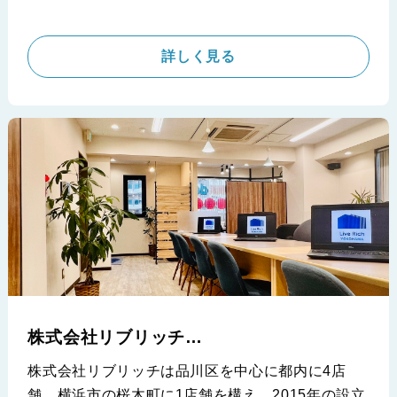
いという重大な課題をお持ちでした。更に、ご契約
の直前には取り扱いエリアを拡げるという方針変更
まで出ており、果たしてどうなるのか
という状況
詳しく見る
でiimonのサービスをご契約いただきました。利用
開始直後からサービスを理解し、活用いただいた為
に、業務は効率化され、反響率が上がったとのこと
です
今回は新着などの物件出しに課題をお持ちの
会社様には是非ご覧いただきたい内容です
※賃貸のエスト JR茨木店 株式会社エストコーポレーション
様の導入事例です。
株式会社リブリッチ
(いい部屋ネット 桜木町店 )
株式会社リブリッチは品川区を中心に都内に4店
舗、横浜市の桜木町に1店舗を構え、2015年の設立