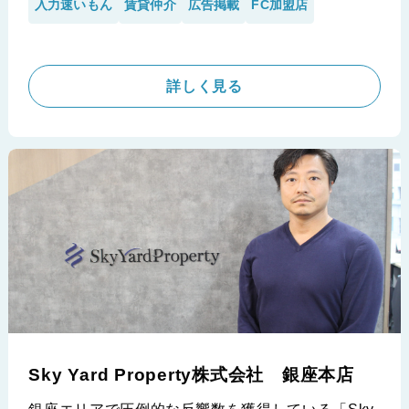
入力速いもん
賃貸仲介
広告掲載
FC加盟店
長の大久保様に、導入前の現場の苦悩や入力業務の
大変さ、利用して頂いた後の効果やその利便性ま
で、幅広く語って頂きました。
詳しく見る
※LIXIL不動産ショップ 大宮本店 株式会社カインドエステ
ート様の導入事例です。
Sky Yard Property株式会社 銀座本店