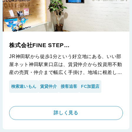
株式会社FINE STEP
(いい部屋ネット 神田東口店 )
JR神田駅から徒歩1分という好立地にある、いい部
屋ネット神田駅東口店は、賃貸仲介から投資用不動
産の売買・仲介まで幅広く手掛け、地域に根差した
きめ細やかなサービスで多くのお客様から厚い信頼
検索速いもん
賃貸仲介
接客追客
FC加盟店
を得ています。この度、お客様の期待に応え続ける
同社に、業務効率化と顧客満足度のさらなる向上を
目指し、「検索速いもん」を導入していただきまし
た。今回は、株式会社FINE STEPの小池様と井上
詳しく見る
様に、導入の背景から具体的な効果、今後の展望ま
で、詳しくお話を伺いました。