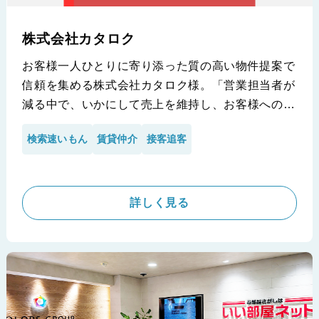
株式会社カタロク
お客様一人ひとりに寄り添った質の高い物件提案で
信頼を集める株式会社カタロク様。「営業担当者が
減る中で、いかにして売上を維持し、お客様へのサ
ービス品質を落とさないか」という課題に直面して
検索速いもん
賃貸仲介
接客追客
いました。そこで導入したのが「検索速いもん」で
す。複数サイトにまたがる物件検索の時間を劇的に
短縮し、本来注力すべき顧客への提案時間を創出。
人手不足という逆境を乗り越え、売上維持を達成し
詳しく見る
た具体的な活用法と、その驚くべき効果について詳
しく伺いました。
※株式会社カタロク様の導入事例です。