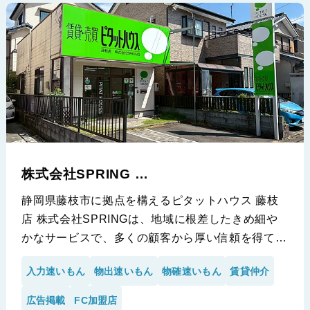
※株式会社FINE STEP様の導入事例です。
株式会社SPRING
(ピタットハウス 藤枝店)
静岡県藤枝市に拠点を構えるピタットハウス 藤枝
店 株式会社SPRINGは、地域に根差したきめ細や
かなサービスで、多くの顧客から厚い信頼を得てい
る企業です。顧客の期待に応え続ける同社が、業務
入力速いもん
物出速いもん
物確速いもん
賃貸仲介
効率化と顧客満足度のさらなる向上を目指し、「速
いもん」シリーズの導入に至りました。今回は、株
広告掲載
FC加盟店