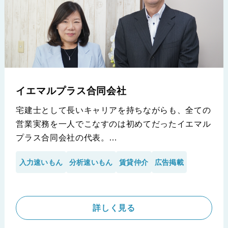
イエマルプラス合同会社
宅建士として長いキャリアを持ちながらも、全ての
営業実務を一人でこなすのは初めてだったイエマル
プラス合同会社の代表。
開業当初から「手入力」による時間の浪費を懸念
入力速いもん
分析速いもん
賃貸仲介
広告掲載
し、「速いもん」シリーズを導入し、ポータルサイ
トへの入稿から自社ホームページの連動を実現しま
した 。大手仲介会社にスピードで勝つための戦略
的なツール活用により、高い鮮度の物件情報を維持
詳しく見る
しながら、残業のない効率的な働き方を実現してい