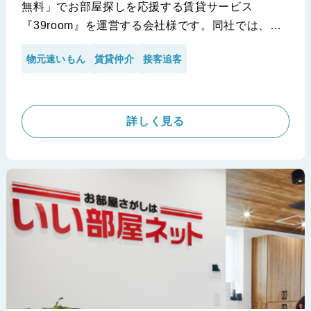
無料」でお部屋探しを応援する賃貸サービス
『39room』を運営する会社様です。同社では、自
社メディアからの問い合わせ増加に伴う業務効率化
物元速いもん
賃貸仲介
接客追客
のため、『物元速いもん』を導入。その結果、元付
会社特定時間の「約3倍速」を達成！空いた時間で
メディア運営にも注力し、さらなる顧客満足度向上
を実現しました。
詳しく見る
今回は、同社の大槻様に『物元速いもん』導入の経
緯から効果について、じっくりとお話を伺いまし
た。
※株式会社GKコンサルティング 39room様の導入事例です。