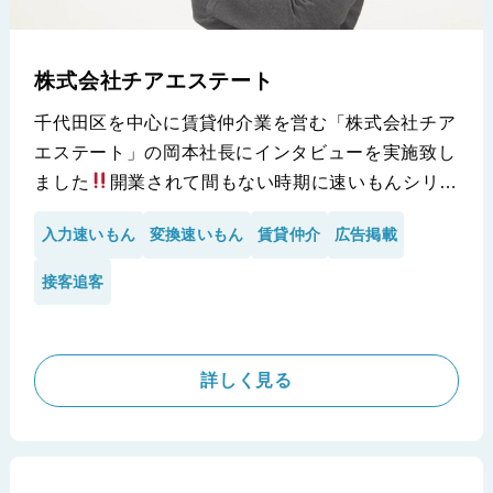
株式会社チアエステート
千代田区を中心に賃貸仲介業を営む「株式会社チア
エステート」の岡本社長にインタビューを実施致し
ました
開業されて間もない時期に速いもんシリー
ズを知って頂き、即導入をして頂いた経緯や当時の
入力速いもん
変換速いもん
賃貸仲介
広告掲載
お考えや心境を包み隠さず語って頂いております。
特に、新規開業の不動産会社様は必見の内容です
接客追客
※ピタットハウス 藤枝店 株式会社SPRING様の導入事例で
す。
詳しく見る