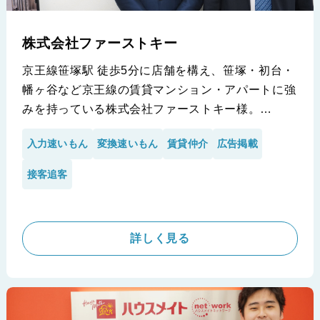
株式会社ファーストキー
京王線笹塚駅 徒歩5分に店舗を構え、笹塚・初台・
幡ヶ谷など京王線の賃貸マンション・アパートに強
みを持っている株式会社ファーストキー様。
今回、笹塚店にお伺いさせていただきインタビュー
入力速いもん
変換速いもん
賃貸仲介
広告掲載
を行いました！業界知識も経験も豊富なベテランが
多く、少数精鋭で営業されているなか、
接客追客
手動での作業ではお客様に新鮮な情報を素早く提供
できないと判断し、速いもんシリーズを導入して頂
きました。
詳しく見る
※株式会社ファーストキー様の導入事例です。