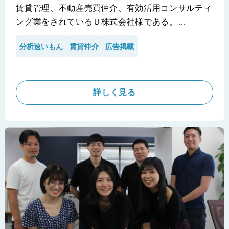
賃貸管理、不動産売買仲介、有効活用コンサルティ
ング業をされているＵ株式会社様である。
元々は、物件精査の効率化は検討されておらず、
分析速いもん
賃貸仲介
広告掲載
iimonの営業担当からサービスをご紹介し、その存
在を知って頂いた経緯がある。
※U株式会社様の導入事例です。
詳しく見る