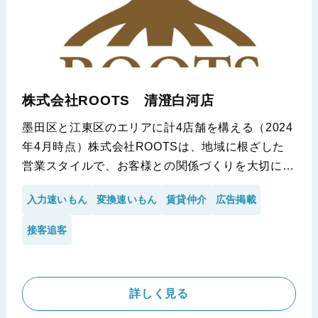
※いい部屋ネット 三軒茶屋店 株式会社ONE RED様の導入事
例です。
株式会社ROOTS 清澄白河店
墨田区と江東区のエリアに計4店舗を構える（2024
年4月時点）株式会社ROOTSは、地域に根ざした
営業スタイルで、お客様との関係づくりを大切にさ
れている会社です。
入力速いもん
変換速いもん
賃貸仲介
広告掲載
小山代表自身が元々営業の出身ということもあり、
同社の営業スタッフにも営業に専念させたいお考え
接客追客
が強く、弊社サービスの導入に至りました。今回
は、小山代表に導入当時のお考えと今後の展望や現
状の課題も根掘り葉掘りお聞きさせて頂きました！
詳しく見る