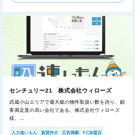
もあったという。そんな桜総合管理株式会社様の課
題を解消すべく『入力速いもん』の導入を決断した
一社であります。
※ハウスメイトネットワーク 高幡不動店 桜総合管理株式会
社様の導入事例です。
センチュリー21 株式会社ウィローズ
武蔵小山エリアで最大級の物件取扱い数を誇り、顧
客満足度の高い会社である、株式会社ウィローズ
様。
売買版と賃貸版の入力速いもんをセット利用されて
入力速いもん
賃貸仲介
広告掲載
FC加盟店
いる同社に、『賃貸版入力速いもん』でのインタビ