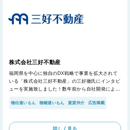
株式会社三好不動産
福岡県を中心に独自のDX戦略で事業を拡大されて
いる「株式会社三好不動産」の三好徹氏にインタビ
ューを実施致しました！数年前から自社開発による
システム化を考えていた一方で、開発コストなどを
物出速いもん
物確速いもん
賃貸仲介
広告掲載
理由に断念された経緯があり、創業当初より注目さ
れていたiimonのサービスの導入をご決断いただき
ました。今回は、そんな数年前の過去の背景や「物
出速いもん」と「物確速いもん」がもたらした効果
詳しく見る