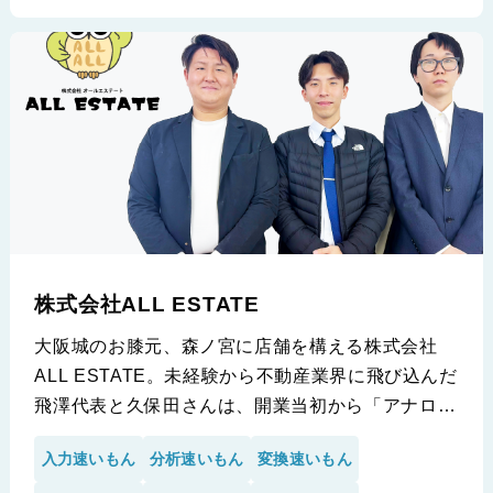
ます 。
※イエマルプラス合同会社様の導入事例です。
株式会社ALL ESTATE
大阪城のお膝元、森ノ宮に店舗を構える株式会社
ALL ESTATE。未経験から不動産業界に飛び込んだ
飛澤代表と久保田さんは、開業当初から「アナログ
な手入力」の限界を感じていたと言います。
入力速いもん
分析速いもん
変換速いもん
競合がひしめく大阪エリアで、いかにして「2名体