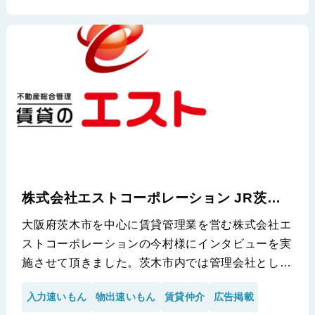
※株式会社ROOTS様の導入事例です。
株式会社エストコーポレーション JR茨木
店
大阪府茨木市を中心に賃貸管理業を営む株式会社エ
ストコーポレーションの今村様にインタビューを実
施させて頂きました。茨木市内では管理会社として
非常に有名であり、加えて先物仲介を営んでいる当
入力速いもん
物出速いもん
賃貸仲介
広告掲載
社ですが、新着出しが週1に約1回しか出来ていな