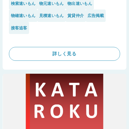
制・2年で5,000件」もの物件登録を実現し、反響
検索速いもん
物元速いもん
物出速いもん
を獲得しているのか。その裏側にある「速いもん」
シリーズを駆使した超効率的運用についてお話を伺
物確速いもん
見積速いもん
賃貸仲介
広告掲載
いました。
接客追客
※株式会社ALL ESTATE様の導入事例です。
詳しく見る