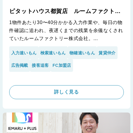
ピタットハウス都賀店 ルームファクトリ
ー株式会社
1物件あたり30〜40分かかる入力作業や、毎日の物
件確認に追われ、夜遅くまでの残業を余儀なくされ
ていたルームファクトリー株式会社。
現場目線で開発された「速いもん」シリーズを導入
入力速いもん
検索速いもん
物確速いもん
賃貸仲介
し、1件あたりわずか2〜3分という驚異的なスピー
ドでの物件登録を実現しました。空室情報の即時更
広告掲載
接客追客
FC加盟店
新やタイムリーな値下げ反映など、高い鮮度の物件
情報を維持しながら、浮いた時間を売買事業への本
格コミットや新人への育成へと繋げ、効率的な働き
詳しく見る
方を実現しています。
※ルームファクトリー株式会社様の導入事例です。