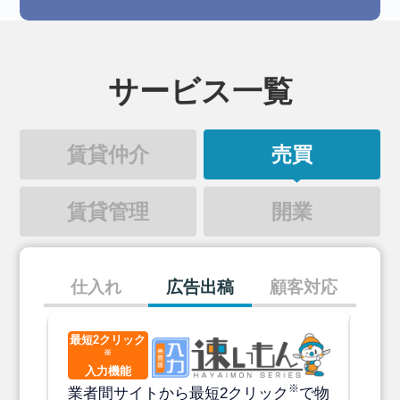
サービス一覧
賃貸仲介
売買
賃貸管理
開業
仕入れ
広告出稿
顧客対応
最短2クリック
CS
※
出
入力機能
※
業者
業者間サイトから最短2クリック
で物