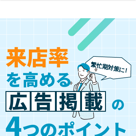
来
店
率
を高める
広
告
掲
載
の
4
つのポイント