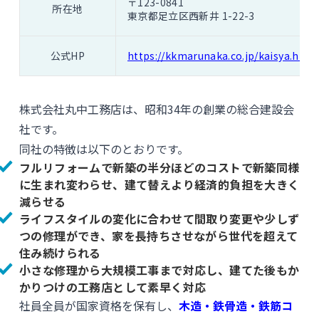
〒123-0841
所在地
東京都足立区西新井 1-22-3
公式HP
https://kkmarunaka.co.jp/kaisya.htm
株式会社丸中工務店は、昭和34年の創業の総合建設会
社です。
同社の特徴は以下のとおりです。
フルリフォームで新築の半分ほどのコストで新築同様
に生まれ変わらせ、建て替えより経済的負担を大きく
減らせる
ライフスタイルの変化に合わせて間取り変更や少しず
つの修理ができ、家を長持ちさせながら世代を超えて
住み続けられる
小さな修理から大規模工事まで対応し、建てた後もか
かりつけの工務店として素早く対応
社員全員が国家資格を保有し、
木造・鉄骨造・鉄筋コ