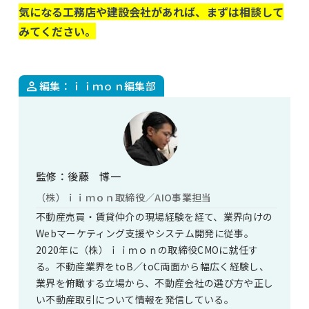
気になる工務店や建設会社があれば、まずは相談して
みてください。
編集：ｉｉｍｏｎ編集部
監修：後藤 博一
（株）ｉｉｍｏｎ取締役／AIO事業担当
不動産売買・賃貸仲介の現場経験を経て、業界向けの
Webマーケティング支援やシステム開発に従事。
2020年に（株）ｉｉｍｏｎの取締役CMOに就任す
る。不動産業界をtoB／toC両面から幅広く経験し、
業界を俯瞰する立場から、不動産会社の選び方や正し
い不動産取引について情報を発信している。