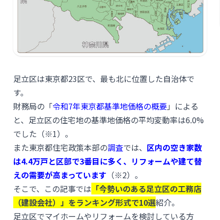
足立区は東京都23区で、最も北に位置した自治体で
す。
財務局の「
令和7年東京都基準地価格の概要
」による
と、足立区の住宅地の基準地価格の平均変動率は6.0%
でした（※1）。
また東京都住宅政策本部の
調査
では、
区内の空き家数
は4.4万戸と区部で3番目に多く、リフォームや建て替
えの需要が高まっています
（※2）。
そこで、この記事では
「今勢いのある足立区の工務店
（建設会社）」をランキング形式で10選
紹介。
足立区でマイホームやリフォームを検討している方