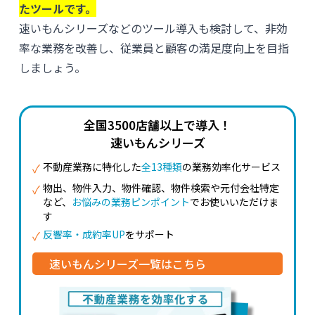
たツールです。
速いもんシリーズなどのツール導入も検討して、非効
率な業務を改善し、従業員と顧客の満足度向上を目指
しましょう。
全国3500店舗以上で導入！
速いもんシリーズ
✓
不動産業務に特化した
全13種類
の業務効率化サービス
✓
物出、物件入力、物件確認、物件検索や元付会社特定
など、
お悩みの業務ピンポイント
でお使いいただけま
す
✓
反響率・成約率UP
をサポート
速いもんシリーズ一覧はこちら