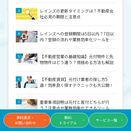
レインズの更新タイミングは？不動産会
3
社必見の期限と注意点
レインズへの登録期限は5日以内？7日以
4
内？登録の流れや業務効率化ツールを紹
介
【不動産営業の基礎知識】元付物件と先
5
物物件はどう違う？見極める方法も解説
【不動産賃貸】元付け業者の探し方5
6
選！効率良く探すテクニックも大公開！
重要事項説明は元付と客付どちらが行
7
う？注意点や業務効率化できるツールを
紹介
資料請求・
無料
サービス一覧
お問い合わせ
トライアル
不動産業界で10年後になくなる仕事と
8
は？生き残るための3つの能力と秘訣を