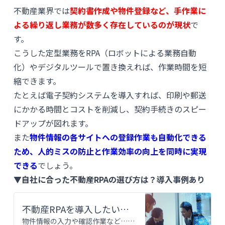
不動産業界では
契約書作成や物件登録など、手作業に
よる繰り返し業務が数多く存在しているのが現状
で
す。
こうした定型業務をRPA（ロボットによる業務自動
化）やデジタルツールで置き換えれば、作業時間を短
縮できます。
たとえば電子契約システムを導入すれば、印刷や郵送
にかかる時間とコストを削減し、契約手続きのスピー
ドアップが図れます。
また
物件情報の各サイトへの登録作業も自動化できる
ため、人的ミスの防止と作業効率の向上を同時に実現
できる
でしょう。
▼自社に合った不動産RPAの選び方は？導入事例あり
不動産RPAを導入したい企業必見！自社に合った選び方と事例3選
物件情報の入力や確認作業など…単純な定型作業に時間を費やしてしまい、残業が増加するなど、従業員の労働環境が悪化していませんか。不動産業務には定型作業も多いからこそ、が起こりやすく、結果的に顧客満足度の