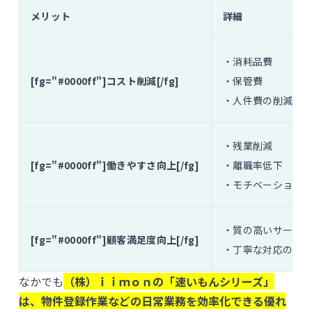
メリット
詳細
・消耗品費
[fg="#0000ff"]コスト削減[/fg]
・保管費
・人件費の削減
・残業削減
[fg="#0000ff"]働きやすさ向上[/fg]
・離職率低下
・モチベーション
・質の高いサービ
[fg="#0000ff"]顧客満足度向上[/fg]
・丁寧な対応の実
なかでも
（株）ｉｉｍｏｎの「速いもんシリーズ」
は、物件登録作業などの日常業務を効率化できる優れ