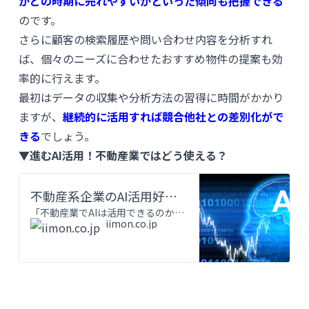
がどの時期に売れやすいかといった傾向も把握できる
のです。
さらに顧客の検索履歴や問い合わせ内容を分析すれ
ば、個々のニーズに合わせたおすすめ物件の提案も効
率的に行えます。
最初はデータの収集や分析方法の習得に時間がかかり
ますが、
継続的に活用すれば競合他社との差別化がで
きる
でしょう。
▼進むAI活用！不動産業ではどう使える？
不動産系企業のAI活用好事例6選！業務効率化する秘策も紹介
「不動産業でAIは活用できるのか」「どんな風に活用されているか知りたい」と考えていませんか。AIとは「Artificial Intelligence」の略称で、人工知能という意味をもっています。厚生労
iimon.co.jp