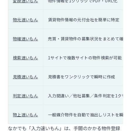
変換速いもん
物件情報を1クリックでPDF・URL化
物元速いもん
賃貸物件情報の元付会社を簡単に特定
物確速いもん
売買・賃貸物件の募集状況をまとめて確認
検索速いもん
1サイトで複数サイトの物件検索が可能
見積速いもん
見積書をワンクリックで瞬時に作成
判定速いもん
入力間違い╱他社募集╱条件判定を1クリッ
物上速いもん
一般媒介物件を自動で抽出しリストを瞬時
なかでも「入力速いもん」は、手間のかかる物件登録