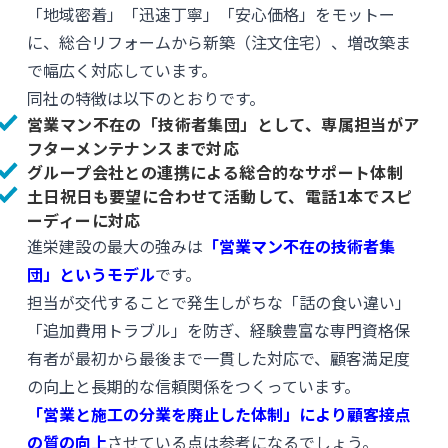
「地域密着」「迅速丁寧」「安心価格」をモットー
に、総合リフォームから新築（注文住宅）、増改築ま
で幅広く対応しています。
同社の特徴は以下のとおりです。
営業マン不在の「技術者集団」として、専属担当がア
フターメンテナンスまで対応
グループ会社との連携による総合的なサポート体制
土日祝日も要望に合わせて活動して、電話1本でスピ
ーディーに対応
進栄建設の最大の強みは
「営業マン不在の技術者集
団」というモデル
です。
担当が交代することで発生しがちな「話の食い違い」
「追加費用トラブル」を防ぎ、経験豊富な専門資格保
有者が最初から最後まで一貫した対応で、顧客満足度
の向上と長期的な信頼関係をつくっています。
「営業と施工の分業を廃止した体制」により顧客接点
の質の向上
させている点は参考になるでしょう。