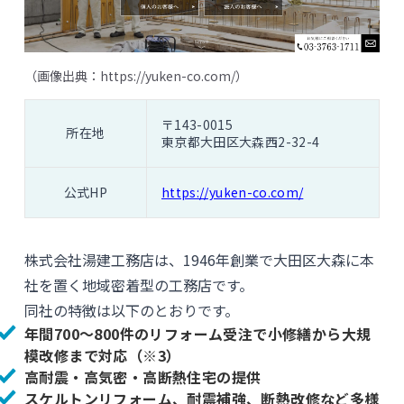
（画像出典：
https://yuken-co.com/
）
〒143-0015
所在地
東京都大田区大森西2-32-4
公式HP
https://yuken-co.com/
株式会社湯建工務店は、1946年創業で大田区大森に本
社を置く地域密着型の工務店です。
同社の特徴は以下のとおりです。
年間700～800件のリフォーム受注で小修繕から大規
模改修まで対応（※3）
高耐震・高気密・高断熱住宅の提供
スケルトンリフォーム、耐震補強、断熱改修など多様