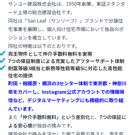
サンユー建設株式会社は、1950年創業、東証スタンダ
ード上場の総合建設会社です。
同社は「San Leaf（サンリーフ）」ブランドで分譲住
宅事業を展開し、個人向け住宅市場において独自のポ
ジションを確立しています。
同社の特徴は以下のとおりです。
売主物件として仲介手数料無料を実現
7つの保証制度による充実したアフターサポート体制
耐震等級3相当と断熱等性能等級5に対応した高性能
住宅の提供
町田・相模原・横浜の3センター体制で東京都・神奈川
県をカバーし、Instagram公式アカウントでの情報発
信など、デジタルマーケティングにも積極的に取り組
んでいます。
また
「仲介手数料無料」という差別化
と、
7つの保証に
よる安心感
が独自の強みです。
建設会社の強みを活かした施工品質の高さと、売主直