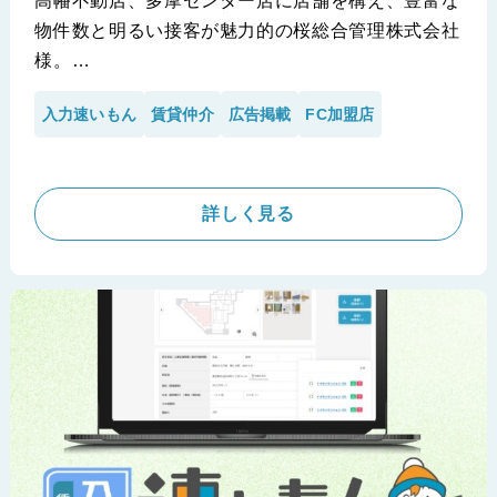
高幡不動店、多摩センター店に店舗を構え、豊富な
物件数と明るい接客が魅力的の桜総合管理株式会社
様。
今回、高幡不動店にお伺いさせていただきインタビ
入力速いもん
賃貸仲介
広告掲載
FC加盟店
ューを行いました！iimonの入力速いもんがリリー
スされてから、早期に導入いただいたIT化への先見
性が高い当社。入力業務の手間と労力に課題を抱え
ており、時には他の業務の妨げになってしまう場面
詳しく見る
もあったという。そんな桜総合管理株式会社様の課
題を解消すべく『入力速いもん』の導入を決断した
一社であります。
※ハウスメイトネットワーク 高幡不動店 桜総合管理株式会
社様の導入事例です。