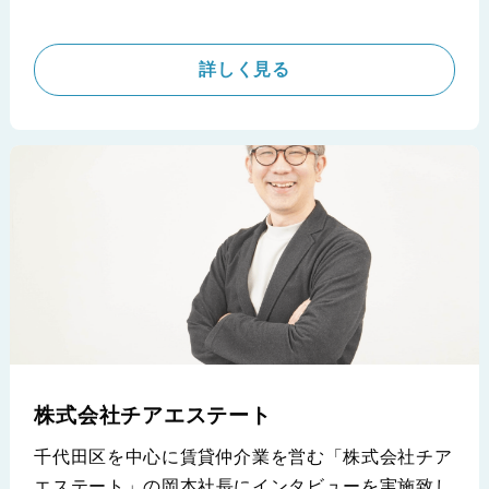
いという重大な課題をお持ちでした。更に、ご契約
の直前には取り扱いエリアを拡げるという方針変更
まで出ており、果たしてどうなるのか
という状況
詳しく見る
でiimonのサービスをご契約いただきました。利用
開始直後からサービスを理解し、活用いただいた為
に、業務は効率化され、反響率が上がったとのこと
です
今回は新着などの物件出しに課題をお持ちの
会社様には是非ご覧いただきたい内容です
※賃貸のエスト JR茨木店 株式会社エストコーポレーション
様の導入事例です。
株式会社チアエステート
千代田区を中心に賃貸仲介業を営む「株式会社チア
エステート」の岡本社長にインタビューを実施致し