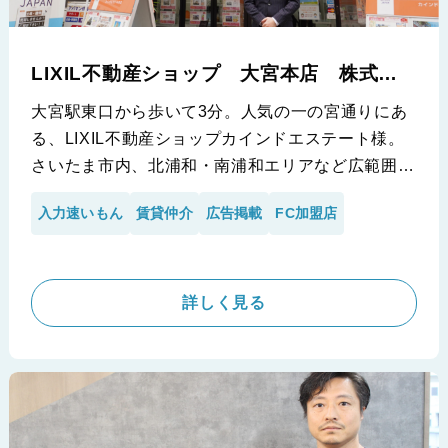
LIXIL不動産ショップ 大宮本店 株式会
社カインドエステート
大宮駅東口から歩いて3分。人気の一の宮通りにあ
る、LIXIL不動産ショップカインドエステート様。
さいたま市内、北浦和・南浦和エリアなど広範囲を
扱っており、親身な接客で好評の当社。今回は副店
入力速いもん
賃貸仲介
広告掲載
FC加盟店
長の大久保様に、導入前の現場の苦悩や入力業務の
大変さ、利用して頂いた後の効果やその利便性ま
で、幅広く語って頂きました。
詳しく見る
※LIXIL不動産ショップ 大宮本店 株式会社カインドエステ
ート様の導入事例です。