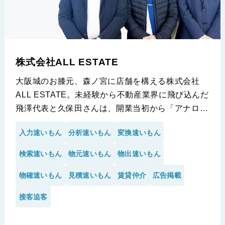
株式会社ALL ESTATE
大阪城のお膝元、森ノ宮に店舗を構える株式会社
ALL ESTATE。未経験から不動産業界に飛び込んだ
飛澤代表と久保田さんは、開業当初から「アナログ
な手入力」の限界を感じていたと言います。
入力速いもん
分析速いもん
変換速いもん
競合がひしめく大阪エリアで、いかにして「2名体
制・2年で5,000件」もの物件登録を実現し、反響
検索速いもん
物元速いもん
物出速いもん
を獲得しているのか。その裏側にある「速いもん」
シリーズを駆使した超効率的運用についてお話を伺
物確速いもん
見積速いもん
賃貸仲介
広告掲載
いました。
接客追客
※株式会社ALL ESTATE様の導入事例です。