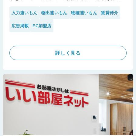
る企業です。顧客の期待に応え続ける同社が、業務
入力速いもん
物出速いもん
物確速いもん
賃貸仲介
効率化と顧客満足度のさらなる向上を目指し、「速
いもん」シリーズの導入に至りました。今回は、株
広告掲載
FC加盟店
式会社SPRINGの中野様に、導入の背景から具体的
な効果、今後の展望まで、詳しくお話を伺いまし
た。
詳しく見る
※株式会社SPRING様の導入事例です。