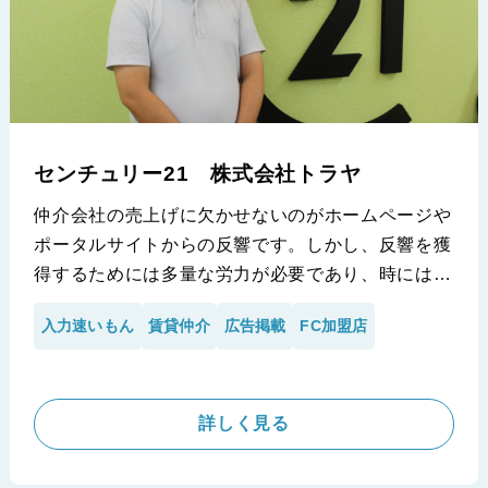
センチュリー21 株式会社トラヤ
仲介会社の売上げに欠かせないのがホームページや
ポータルサイトからの反響です。しかし、反響を獲
得するためには多量な労力が必要であり、時には他
の業務の妨げになってしまう場合もあるのは承知の
入力速いもん
賃貸仲介
広告掲載
FC加盟店
通りです。株式会社トラヤ様も入力業務に課題を抱
えており、それらを解決する為に『入力速いもん』
の導入を決断した一社であります。
詳しく見る
※センチュリー21 株式会社トラヤ様の導入事例です。