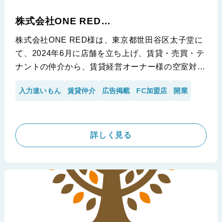
株式会社ONE RED
(いい部屋ネット 三軒茶屋店)
株式会社ONE RED様は、東京都世田谷区太子堂に
て、2024年6月に店舗を立ち上げ、賃貸・売買・テ
ナントの仲介から、賃貸経営オーナー様の空室対策
まで、幅広く営んでいる企業様です。
入力速いもん
賃貸仲介
広告掲載
FC加盟店
開業
株式会社ONE RED様には、2024年12月にiimonの
「賃貸入力速いもん」を導入して頂きました。
開業後、繁忙期までの準備に時間がかかっていまし
たが、ベテランの従業員様が利用しても、物件登録
詳しく見る
時の入力業務の時間が約1/3なったという嬉しいお
話しを受けて、代表の小泉様、高橋様にインタビュ
ーを実施させて頂きました。開業間も無く時間がな
い、開業をご検討の会社様は必見の内容となってお
ります。ぜひご覧ください。