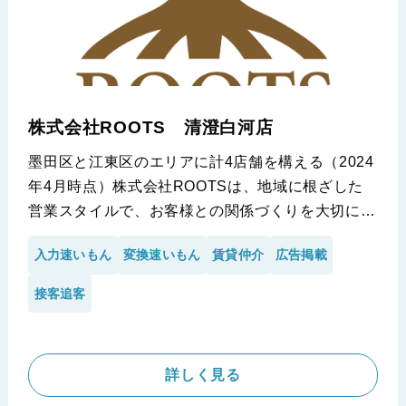
※いい部屋ネット 三軒茶屋店 株式会社ONE RED様の導入事
例です。
株式会社ROOTS 清澄白河店
墨田区と江東区のエリアに計4店舗を構える（2024
年4月時点）株式会社ROOTSは、地域に根ざした
営業スタイルで、お客様との関係づくりを大切にさ
れている会社です。
入力速いもん
変換速いもん
賃貸仲介
広告掲載
小山代表自身が元々営業の出身ということもあり、
同社の営業スタッフにも営業に専念させたいお考え
接客追客
が強く、弊社サービスの導入に至りました。今回
は、小山代表に導入当時のお考えと今後の展望や現
状の課題も根掘り葉掘りお聞きさせて頂きました！
詳しく見る