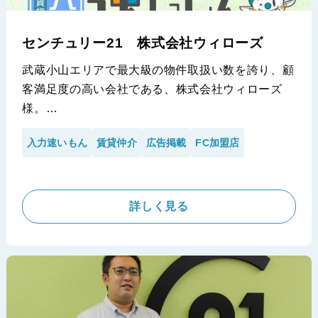
センチュリー21 株式会社ウィローズ
武蔵小山エリアで最大級の物件取扱い数を誇り、顧
客満足度の高い会社である、株式会社ウィローズ
様。
売買版と賃貸版の入力速いもんをセット利用されて
入力速いもん
賃貸仲介
広告掲載
FC加盟店
いる同社に、『賃貸版入力速いもん』でのインタビ
ューを実施させて頂きました。
※センチュリー21 株式会社ウィローズ様の導入事例です。
詳しく見る