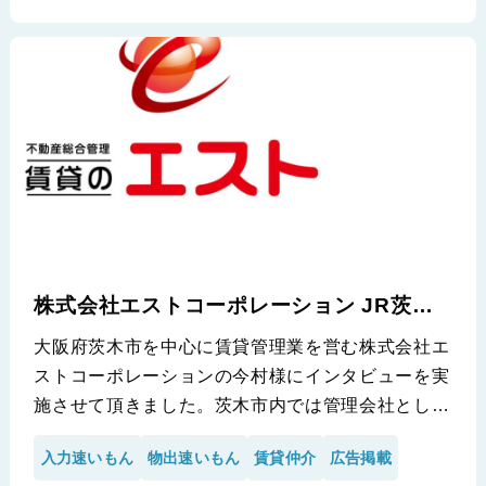
※株式会社ROOTS様の導入事例です。
株式会社エストコーポレーション JR茨木
店
大阪府茨木市を中心に賃貸管理業を営む株式会社エ
ストコーポレーションの今村様にインタビューを実
施させて頂きました。茨木市内では管理会社として
非常に有名であり、加えて先物仲介を営んでいる当
入力速いもん
物出速いもん
賃貸仲介
広告掲載
社ですが、新着出しが週1に約1回しか出来ていな