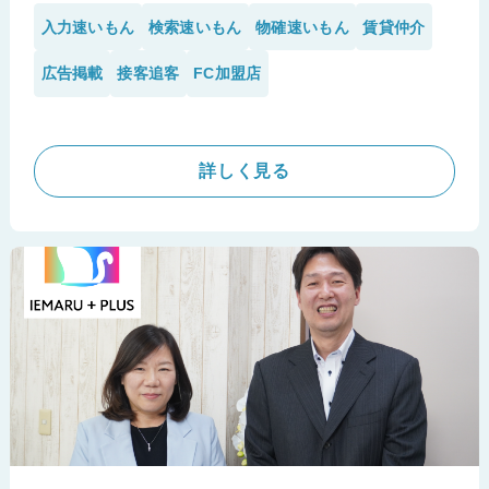
現場目線で開発された「速いもん」シリーズを導入
入力速いもん
検索速いもん
物確速いもん
賃貸仲介
し、1件あたりわずか2〜3分という驚異的なスピー
ドでの物件登録を実現しました。空室情報の即時更
広告掲載
接客追客
FC加盟店
新やタイムリーな値下げ反映など、高い鮮度の物件
情報を維持しながら、浮いた時間を売買事業への本
格コミットや新人への育成へと繋げ、効率的な働き
詳しく見る
方を実現しています。
※ルームファクトリー株式会社様の導入事例です。