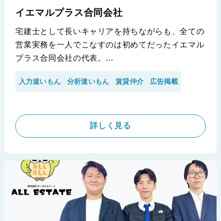
イエマルプラス合同会社
宅建士として長いキャリアを持ちながらも、全ての
営業実務を一人でこなすのは初めてだったイエマル
プラス合同会社の代表。
開業当初から「手入力」による時間の浪費を懸念
入力速いもん
分析速いもん
賃貸仲介
広告掲載
し、「速いもん」シリーズを導入し、ポータルサイ
トへの入稿から自社ホームページの連動を実現しま
した 。大手仲介会社にスピードで勝つための戦略
的なツール活用により、高い鮮度の物件情報を維持
詳しく見る
しながら、残業のない効率的な働き方を実現してい
ます 。
※イエマルプラス合同会社様の導入事例です。