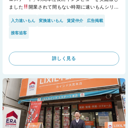
ました
開業されて間もない時期に速いもんシリー
ズを知って頂き、即導入をして頂いた経緯や当時の
入力速いもん
変換速いもん
賃貸仲介
広告掲載
お考えや心境を包み隠さず語って頂いております。
特に、新規開業の不動産会社様は必見の内容です
接客追客
※ピタットハウス 藤枝店 株式会社SPRING様の導入事例で
す。
詳しく見る