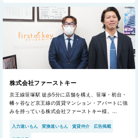
株式会社ファーストキー
京王線笹塚駅 徒歩5分に店舗を構え、笹塚・初台・
幡ヶ谷など京王線の賃貸マンション・アパートに強
みを持っている株式会社ファーストキー様。
今回、笹塚店にお伺いさせていただきインタビュー
入力速いもん
変換速いもん
賃貸仲介
広告掲載
を行いました！業界知識も経験も豊富なベテランが
多く、少数精鋭で営業されているなか、