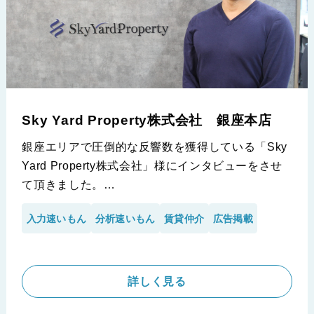
Sky Yard Property株式会社 銀座本店
銀座エリアで圧倒的な反響数を獲得している「Sky
Yard Property株式会社」様にインタビューをさせ
て頂きました。
当エリアの競合他社よりも2.5倍の反響数を獲得で
入力速いもん
分析速いもん
賃貸仲介
広告掲載
きている理由や、サービス導入当初の状況や山本取
締役のお考えについて詳しくお聞きしました！
※Sky Yard Property株式会社 銀座本店様の導入事例です。
詳しく見る