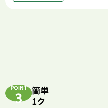
POINT
簡単
3
1ク