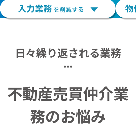
入力業務
物
を削減する
日々繰り返される業務
...
不動産売買仲介業
務のお悩み