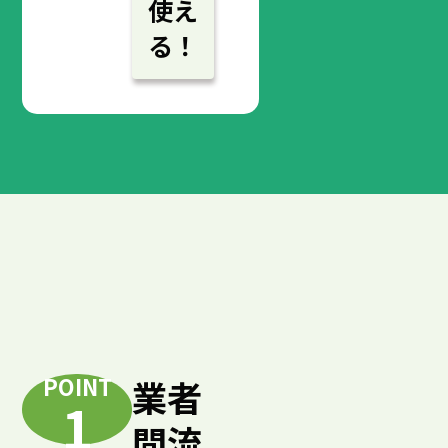
使え
る！
POINT
業者
1
間流