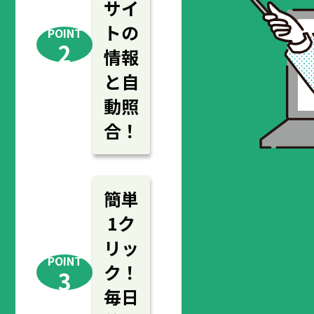
サイ
トの
POINT
2
情報
と自
動照
合！
簡単
1ク
リッ
POINT
ク！
3
毎日