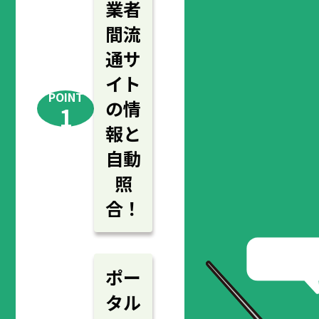
業者
間流
通サ
イト
POINT
の情
1
報と
自動
照
合！
ポー
タル