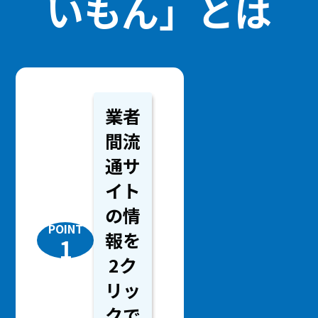
いもん」とは
業者
間流
通サ
イト
の情
POINT
報を
1
2ク
リッ
クで