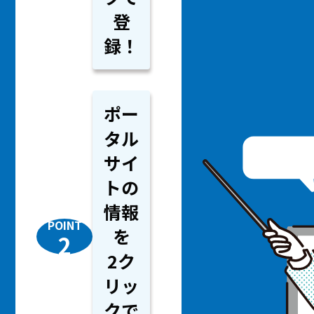
登
録！
ポー
タル
サイ
トの
情報
POINT
を
2
2ク
リッ
クで