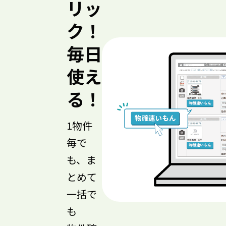
リッ
ク！
毎日
使え
る！
1物件
毎で
も、ま
とめて
一括で
も