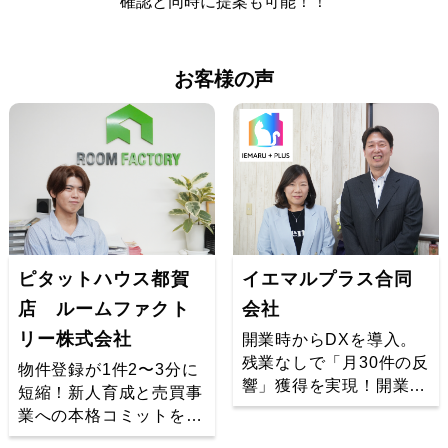
確認と同時に提案も可能！！
お客様の声
ピタットハウス都賀
イエマルプラス合同
店 ルームファクト
会社
リー株式会社
開業時からDXを導入。
残業なしで「月30件の反
物件登録が1件2〜3分に
響」獲得を実現！開業1
短縮！新人育成と売買事
年目、少人数体制でも安
業への本格コミットを実
定した反響獲得を実現し
現