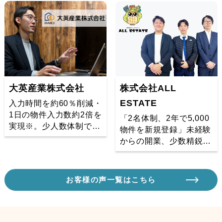
た事例
大英産業株式会社
株式会社ALL
ESTATE
入力時間を約60％削減・
1日の物件入力数約2倍を
「2名体制、2年で5,000
実現※。少人数体制での
物件を新規登録」未経験
スケール拡大。
からの開業、少数精鋭で
SUUMO300枠をフル活
用
お客様の声一覧はこちら