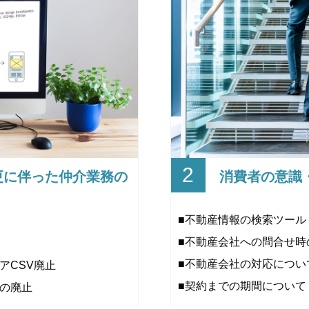
2
更に伴った仲介業務の
消費者の意識
■不動産情報の検索ツール
■不動産会社への問合せ時
■不動産会社の対応につい
アCSV廃止
■契約までの期間について
能の廃止