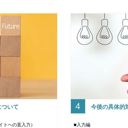
4
について
今後の具体的
イトへの直入力）
■入力編