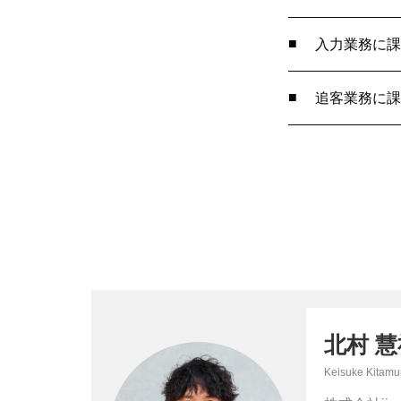
入力業務に課
追客業務に課
北村 慧
Keisuke Kitamu