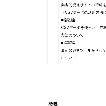
業者間流通サイトの情報を
たCSVデータの活用方法
■物確編
CSVデータを使った、成
方法について。
■追客編
最新の追客ツールを使っ
について。
概要