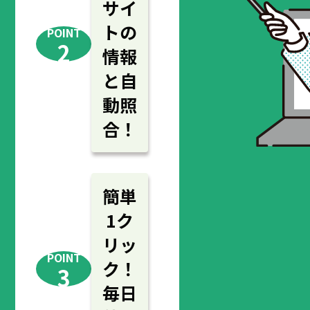
サイ
トの
POINT
2
情報
と自
動照
合！
簡単
1ク
リッ
POINT
ク！
3
毎日