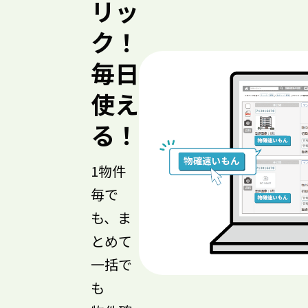
リッ
ク！
毎日
使え
る！
1物件
毎で
も、ま
とめて
一括で
も