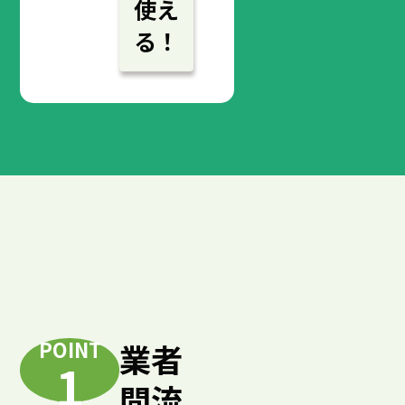
使え
る！
POINT
業者
1
間流