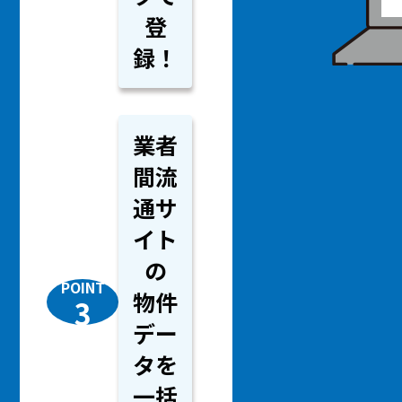
登
録！
業者
間流
通サ
イト
の
POINT
物件
3
デー
タを
一括