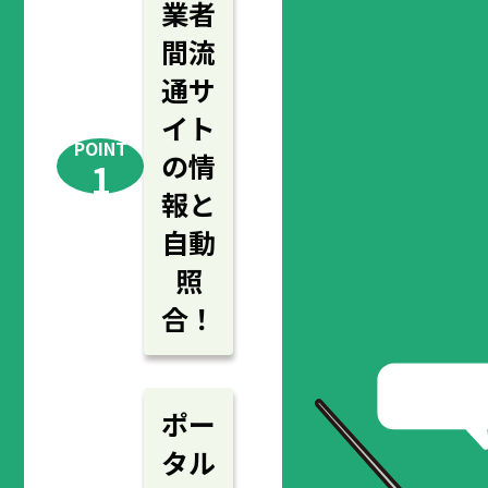
業者
間流
通サ
イト
POINT
の情
1
報と
自動
照
合！
ポー
タル