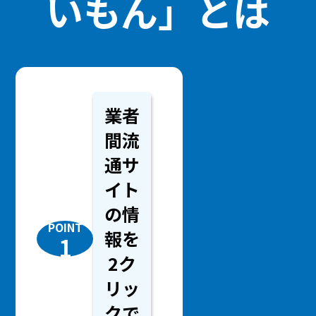
いもん」とは
業者
間流
通サ
イト
の情
POINT
報を
1
2ク
リッ
クで