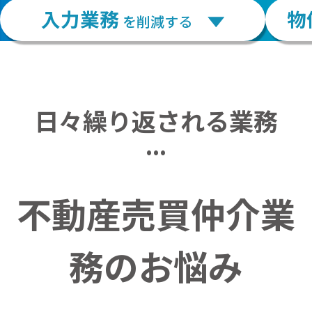
入力業務
物
を削減する
日々繰り返される業務
...
不動産売買仲介業
務のお悩み