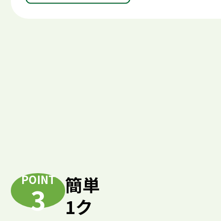
POINT
簡単
3
1ク