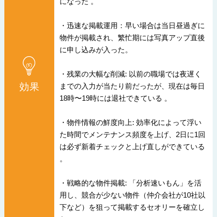
になった 。
・迅速な掲載運用：早い場合は当日昼過ぎに
物件が掲載され、繁忙期には写真アップ直後
に申し込みが入った。
・残業の大幅な削減: 以前の職場では夜遅く
効果
までの入力が当たり前だったが、現在は毎日
18時〜19時には退社できている 。
・物件情報の鮮度向上: 効率化によって浮い
た時間でメンテナンス頻度を上げ、2日に1回
は必ず新着チェックと上げ直しができている
。
・戦略的な物件掲載: 「分析速いもん」を活
用し、競合が少ない物件（仲介会社が10社以
下など）を狙って掲載するセオリーを確立し